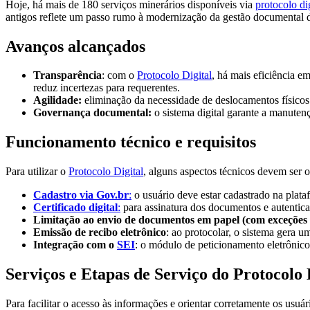
Hoje, há mais de 180 serviços minerários disponíveis via
protocolo dig
antigos reflete um passo rumo à modernização da gestão documental 
Avanços alcançados
Transparência
: com o
Protocolo Digital
, há mais eficiência e
reduz incertezas para requerentes.
Agilidade:
eliminação da necessidade de deslocamentos físicos
Governança documental:
o sistema digital garante a manutenç
Funcionamento técnico e requisitos
Para utilizar o
Protocolo Digital
, alguns aspectos técnicos devem ser 
Cadastro via Gov.br
:
o usuário deve estar cadastrado na plata
Certificado digital
:
para assinatura dos documentos e autenticaç
Limitação ao envio de documentos em papel (com exceções e
Emissão de recibo eletrônico
: ao protocolar, o sistema gera 
Integração com o
SEI
: o módulo de peticionamento eletrônic
Serviços e Etapas de Serviço do Protocolo
Para facilitar o acesso às informações e orientar corretamente os usuár