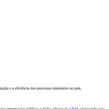
zação e a eficiência dos processos minerários no país.
tegra informações públicas e dados oficiais da
ANM
, oferecendo uma