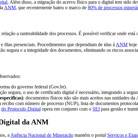
ital
. Além disso, a migração do acervo físico para o digital tem sido de
da
ANM
, que recentemente bateu o marco de
80% de processos minerári
m relação a rastreabilidade dos processos. É possível verificar onde está
 e filas presenciais. Procedimentos que dependiam de idas à
ANM
hoje 
ão segura e a integridade dos documentos, eliminando os riscos associa
observados:
forma do governo federal (Gov.br).
ão segura, o uso de certificado digital é necessário, integrando a segur
specíficas)
: documentos físicos não são mais aceitos nas unidades da
um recibo com número de processo (NUP), lista de documentos protocolado
o
do Protocolo Digital
opera em conjunto com o
SEI
para gestão e trami
 Digital da ANM
ios, a
Agência Nacional de Mineração
mantém o portal
Serviços e Etap