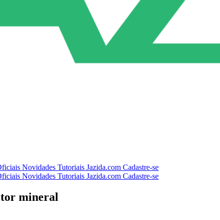
ficiais
Novidades
Tutoriais
Jazida.com
Cadastre-se
ficiais
Novidades
Tutoriais
Jazida.com
Cadastre-se
etor mineral