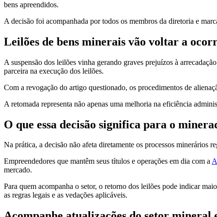
bens apreendidos.
A decisão foi acompanhada por todos os membros da diretoria e marca
Leilões de bens minerais vão voltar a ocor
A suspensão dos leilões vinha gerando graves prejuízos à arrecadaçã
parceira na execução dos leilões.
Com a revogação do artigo questionado, os procedimentos de alienaçã
A retomada representa não apenas uma melhoria na eficiência admin
O que essa decisão significa para o minera
Na prática, a decisão não afeta diretamente os processos minerários r
Empreendedores que mantêm seus títulos e operações em dia com a
mercado.
Para quem acompanha o setor, o retorno dos leilões pode indicar maio
as regras legais e as vedações aplicáveis.
Acompanhe atualizações do setor mineral e