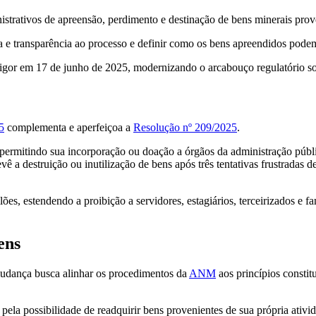
trativos de apreensão, perdimento e destinação de bens minerais proven
ca e transparência ao processo e definir como os bens apreendidos podem
igor em 17 de junho de 2025, modernizando o arcabouço regulatório sob
5
complementa e aperfeiçoa a
Resolução nº 209/2025
.
permitindo sua incorporação ou doação a órgãos da administração públi
 destruição ou inutilização de bens após três tentativas frustradas de
es, estendendo a proibição a servidores, estagiários, terceirizados e fam
ens
mudança busca alinhar os procedimentos da
ANM
aos princípios constit
pela possibilidade de readquirir bens provenientes de sua própria ativi