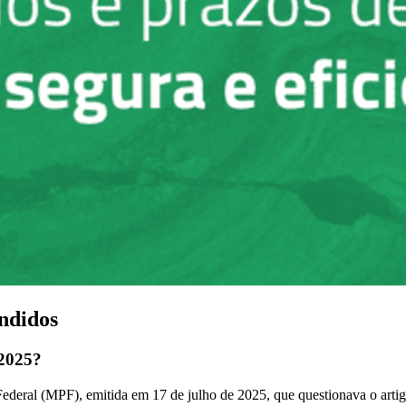
ndidos
 2025?
deral (MPF), emitida em 17 de julho de 2025, que questionava o arti