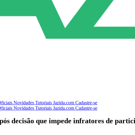
ficiais
Novidades
Tutoriais
Jazida.com
Cadastre-se
ficiais
Novidades
Tutoriais
Jazida.com
Cadastre-se
pós decisão que impede infratores de parti