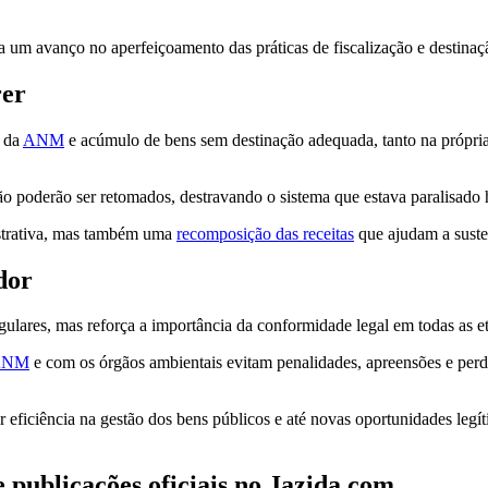
 um avanço no aperfeiçoamento das práticas de fiscalização e destinaç
rer
o da
ANM
e acúmulo de bens sem destinação adequada, tanto na própri
o poderão ser retomados, destravando o sistema que estava paralisado 
istrativa, mas também uma
recomposição das receitas
que ajudam a sustent
dor
egulares, mas reforça a importância da conformidade legal em todas as et
ANM
e com os órgãos ambientais evitam penalidades, apreensões e perd
r eficiência na gestão dos bens públicos e até novas oportunidades leg
 publicações oficiais no Jazida.com