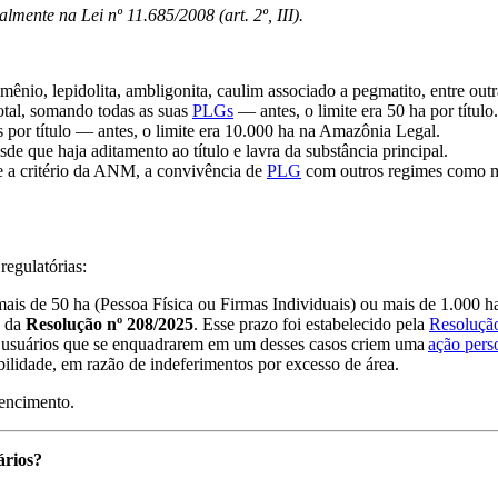
mente na Lei nº 11.685/2008 (art. 2º, III).
ênio, lepidolita, ambligonita, caulim associado a pegmatito, entre out
total, somando todas as suas
PLGs
— antes, o limite era 50 ha por título.
 por título — antes, o limite era 10.000 ha na Amazônia Legal.
esde que haja aditamento ao título e lavra da substância principal.
l e a critério da ANM, a convivência de
PLG
com outros regimes como ma
regulatórias:
is de 50 ha (Pessoa Física ou Firmas Individuais) ou mais de 1.000 ha (
o da
Resolução nº 208/2025
. Esse prazo foi estabelecido pela
Resoluçã
s usuários que se enquadrarem em um desses casos criem uma
ação pers
bilidade, em razão de indeferimentos por excesso de área.
vencimento.
ários?