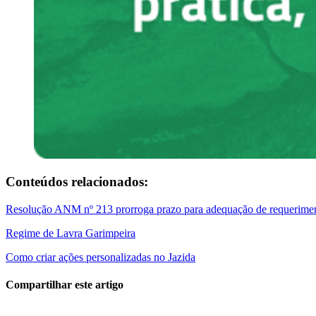
Conteúdos relacionados:
Resolução ANM nº 213 prorroga prazo para adequação de requerime
Regime de Lavra Garimpeira
Como criar ações personalizadas no Jazida
Compartilhar este artigo