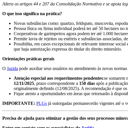
Altera os artigos 44 e 207 da Consolidação Normativa e se apoia legal
O que isso significa na prática?
Novas substâncias como: quartzo, feldspato, muscovita, espodum
Pessoa física ou firma individual poderá ter até 50 hectares no 
Cooperativas de garimpeiros agora podem ter até 1.000 hectares
Permite lavra de rejeitos ou estéreis e substâncias associadas, d
Possibilita, em casos excepcionais de relevante interesse socia
que haja autorização expressa do titular do direito minerário.
Orientações práticas gerais
O
Jazida
pode auxiliar seus usuários no atendimento às novas normas 
Atenção especial aos requerimentos pendentes
:se somarem ma
12/11/2025
, prazo correspondente a
150 dias
após a publicaçã
originalmente definido (12/08/2025). A recomendação é que o
Fique atento a oportunidades em áreas que retornarão à disponi
IMPORTANTE:
PLGs
já outorgadas permanecerão vigentes até o 
Precisa de ajuda para otimizar a gestão dos seus processos miner
Entre em contato com os especialistas do
Jazida.