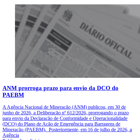
ANM prorroga prazo para envio da DCO do
PAEBM
A Agência Nacional de Mineração (ANM) publicou, em 30 de
junho de 2026, a Deliberação nº 612/2026, prorrogando o prazo
para envio da Declaração de Conformidade e Operacionalidade
(DCO) do Plano de Ação de Emergência para Barragens de
Mineração (PAEBM). Posteriormente, em 16 de julho de 2026, a
Agência