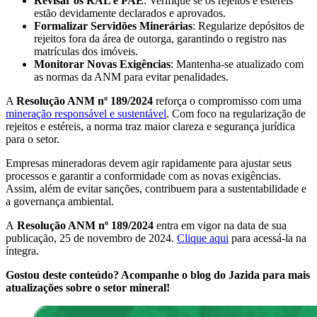
Revisar os RAL e PAE
: Verifique se os rejeitos e estéreis
estão devidamente declarados e aprovados.
Formalizar Servidões Minerárias
: Regularize depósitos de
rejeitos fora da área de outorga, garantindo o registro nas
matrículas dos imóveis.
Monitorar Novas Exigências
: Mantenha-se atualizado com
as normas da ANM para evitar penalidades.
A
Resolução ANM nº 189/2024
reforça o compromisso com uma
mineração responsável e sustentável
. Com foco na regularização de
rejeitos e estéreis, a norma traz maior clareza e segurança jurídica
para o setor.
Empresas mineradoras devem agir rapidamente para ajustar seus
processos e garantir a conformidade com as novas exigências.
Assim, além de evitar sanções, contribuem para a sustentabilidade e
a governança ambiental.
A
Resolução ANM nº 189/2024
entra em vigor na data de sua
publicação, 25 de novembro de 2024.
Clique aqui
para acessá-la na
íntegra.
Gostou deste conteúdo? Acompanhe o blog do Jazida para mais
atualizações sobre o setor mineral!