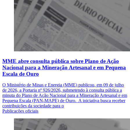
MME abre consulta pública sobre Plano de Ação
Nacional para a Mineração Artesanal e em Pequena
Escala de Ouro
O Ministério de Minas e Energia (MME) publicou, em 09 de julho
de 2026, a Portaria nº 926/2026, submetendo à consulta pública a
minuta do Plano de Ação Nacional para a Mineração Artesanal e em
Pequena Escala (PAN-MAPE) de Ouro. A iniciativa busca receber
contribuições da sociedade para o
Publicações oficiais