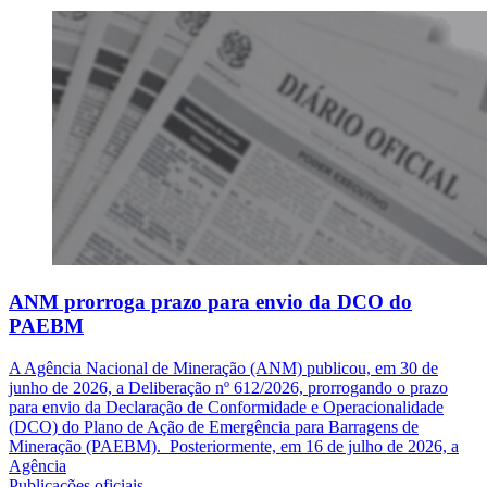
ANM prorroga prazo para envio da DCO do
PAEBM
A Agência Nacional de Mineração (ANM) publicou, em 30 de
junho de 2026, a Deliberação nº 612/2026, prorrogando o prazo
para envio da Declaração de Conformidade e Operacionalidade
(DCO) do Plano de Ação de Emergência para Barragens de
Mineração (PAEBM). Posteriormente, em 16 de julho de 2026, a
Agência
Publicações oficiais