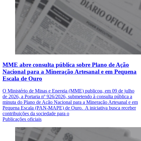
MME abre consulta pública sobre Plano de Ação
Nacional para a Mineração Artesanal e em Pequena
Escala de Ouro
O Ministério de Minas e Energia (MME) publicou, em 09 de julho
de 2026, a Portaria nº 926/2026, submetendo à consulta pública a
minuta do Plano de Ação Nacional para a Mineração Artesanal e em
Pequena Escala (PAN-MAPE) de Ouro. A iniciativa busca receber
contribuições da sociedade para o
Publicações oficiais