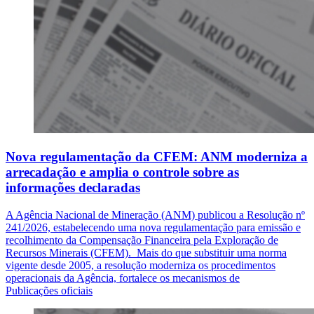
Nova regulamentação da CFEM: ANM moderniza a
arrecadação e amplia o controle sobre as
informações declaradas
A Agência Nacional de Mineração (ANM) publicou a Resolução nº
241/2026, estabelecendo uma nova regulamentação para emissão e
recolhimento da Compensação Financeira pela Exploração de
Recursos Minerais (CFEM). Mais do que substituir uma norma
vigente desde 2005, a resolução moderniza os procedimentos
operacionais da Agência, fortalece os mecanismos de
Publicações oficiais