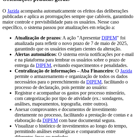
O
Jazida
acompanha automaticamente os efeitos das deliberações
publicadas e aplica as prorrogações sempre que cabíveis, garantindo
maior controle e previsibilidade para os usuários. Nesse caso
específico, o sistema passou por atualizações em relação a:
Atualização de prazos
: A ação "Apresentar
DIPEM
" foi
atualizada para refletir o novo prazo de 7 de maio de 2025,
garantindo que os usuários estejam cientes da alteração.
Alertas automáticos
: O sistema envia notificações por e-mail
e na plataforma para lembrar os usuários sobre o prazo de
entrega da
DIPEM
, evitando esquecimentos e penalidades.
Centralização de informações – Aba Financeiro
: O
Jazida
permite o armazenamento e organização de todos os dados
necessários para o preenchimento da
DIPEM
, facilitando o
processo de declaração, pois permite ao usuário:
Registrar e acompanhar os gastos por processo minerário,
com categorização por tipo de atividade (ex.: sondagens,
análises, mapeamentos, topografia, entre outros).
Anexar comprovantes e documentos de investimento
diretamente no processo, facilitando a prestação de contas e a
elaboração da
DIPEM
com base documental segura.
Visualizar o histórico de investimentos ao longo do tempo,
permitindo análises estratégicas e comparativas entre
diferentes áreas ou períodos.