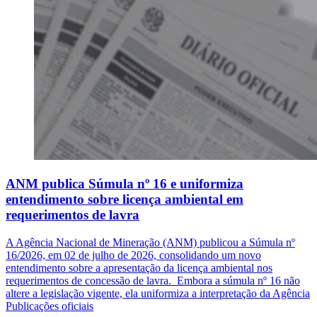
ANM publica Súmula nº 16 e uniformiza
entendimento sobre licença ambiental em
requerimentos de lavra
A Agência Nacional de Mineração (ANM) publicou a Súmula nº
16/2026, em 02 de julho de 2026, consolidando um novo
entendimento sobre a apresentação da licença ambiental nos
requerimentos de concessão de lavra. Embora a súmula nº 16 não
altere a legislação vigente, ela uniformiza a interpretação da Agência
Publicações oficiais