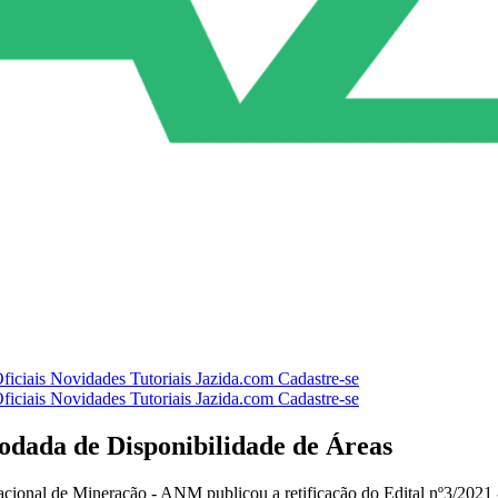
ficiais
Novidades
Tutoriais
Jazida.com
Cadastre-se
ficiais
Novidades
Tutoriais
Jazida.com
Cadastre-se
 Rodada de Disponibilidade de Áreas
cional de Mineração - ANM publicou a retificação do Edital nº3/2021 