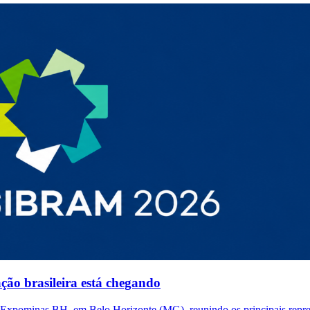
o brasileira está chegando
ominas BH, em Belo Horizonte (MG), reunindo os principais represent