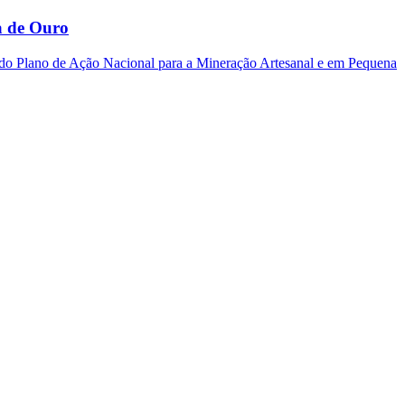
a de Ouro
a do Plano de Ação Nacional para a Mineração Artesanal e em Pequena