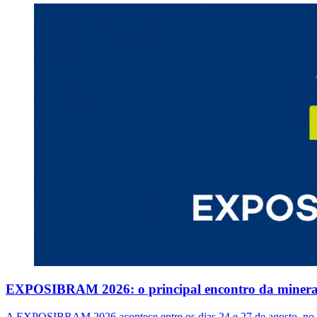
EXPOSIBRAM 2026: o principal encontro da mineraçã
A EXPOSIBRAM 2026 acontece entre os dias 24 e 27 de agosto, no Exp