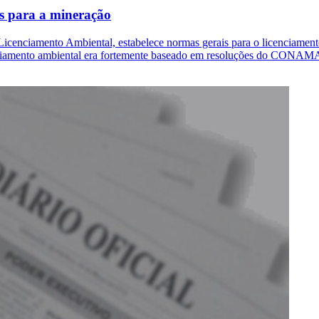
os para a mineração
cenciamento Ambiental, estabelece normas gerais para o licenciamento
cenciamento ambiental era fortemente baseado em resoluções do CONAM