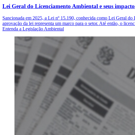
Lei Geral do Licenciamento Ambiental e seus impact
Sancionada em 2025, a Lei nº 15.190, conhecida como Lei Geral do Li
aprovação da lei representa um marco para o setor. Até então, o li
Entenda a Legislação Ambiental