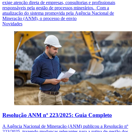
exige atenção direta de empresas, consultorias e profissionais
responsáveis pela gestão de processos minerários. Com a
atualização do sistema promovida pela Agência Nacional de
Mineração (ANM), o processo de envio
Novidades
Resolução ANM nº 223/2025: Guia Completo
A Agência Nacional de Mineração (ANM) publicou a Resolução nº
223/2025, trazendo mudanças relevantes para a rotina de gestão dos