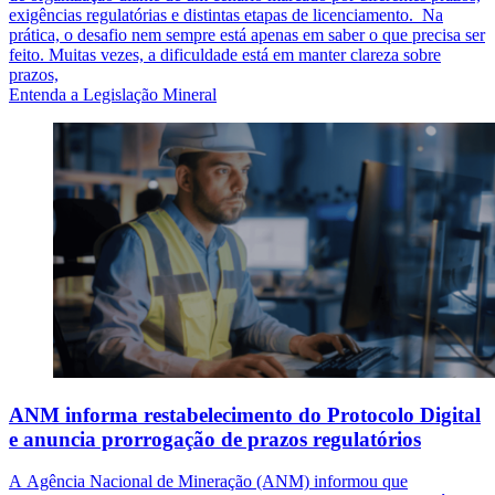
exigências regulatórias e distintas etapas de licenciamento. Na
prática, o desafio nem sempre está apenas em saber o que precisa ser
feito. Muitas vezes, a dificuldade está em manter clareza sobre
prazos,
Entenda a Legislação Mineral
ANM informa restabelecimento do Protocolo Digital
e anuncia prorrogação de prazos regulatórios
A Agência Nacional de Mineração (ANM) informou que