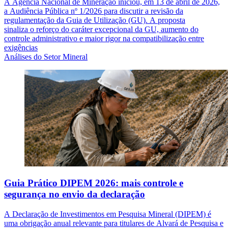
A Agência Nacional de Mineração iniciou, em 13 de abril de 2026,
a Audiência Pública nº 1/2026 para discutir a revisão da
regulamentação da Guia de Utilização (GU). A proposta
sinaliza o reforço do caráter excepcional da GU, aumento do
controle administrativo e maior rigor na compatibilização entre
exigências
Análises do Setor Mineral
Guia Prático DIPEM 2026: mais controle e
segurança no envio da declaração
A Declaração de Investimentos em Pesquisa Mineral (DIPEM) é
uma obrigação anual relevante para titulares de Alvará de Pesquisa e