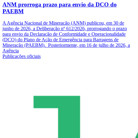
ANM prorroga prazo para envio da DCO do
PAEBM
A Agência Nacional de Mineração (ANM) publicou, em 30 de
junho de 2026, a Deliberação nº 612/2026, prorrogando o prazo
para envio da Declaração de Conformidade e Operacionalidade
(DCO) do Plano de Ação de Emergência para Barragens de
Mineração (PAEBM). Posteriormente, em 16 de julho de 2026, a
Agência
Publicações oficiais