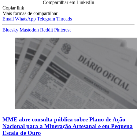
Compartilhar em LinkedIn
Copiar link
Mais formas de compartilhar
Email
WhatsApp
Telegram
Threads
Bluesky
Mastodon
Reddit
Pinterest
MME abre consulta pública sobre Plano de Ação
Nacional para a Mineração Artesanal e em Pequena
Escala de Ouro