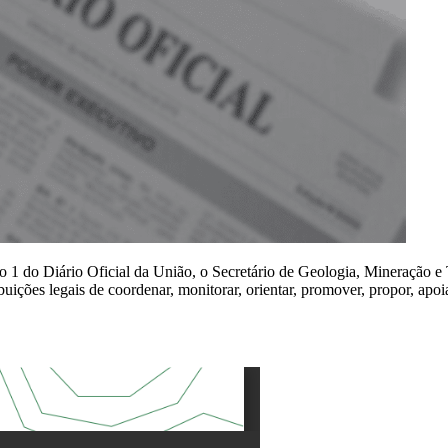
o 1 do Diário Oficial da União, o Secretário de Geologia, Mineração e
ições legais de coordenar, monitorar, orientar, promover, propor, apoiar