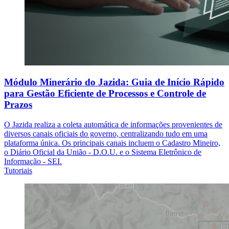
Módulo Minerário do Jazida: Guia de Início Rápido
para Gestão Eficiente de Processos e Controle de
Prazos
O Jazida realiza a coleta automática de informações provenientes de
diversos canais oficiais do governo, centralizando tudo em uma
plataforma única. Os principais canais incluem o Cadastro Mineiro,
o Diário Oficial da União - D.O.U. e o Sistema Eletrônico de
Informação - SEI.
Tutoriais