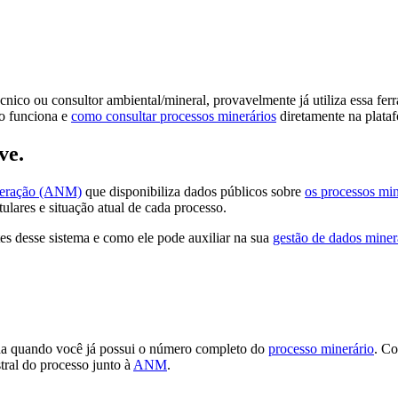
nico ou consultor ambiental/mineral, provavelmente já utiliza essa fer
mo funciona e
como consultar processos minerários
diretamente na plata
ve.
neração (ANM)
que disponibiliza dados públicos sobre
os processos min
itulares e situação atual de cada processo.
es desse sistema e como ele pode auxiliar na sua
gestão de dados miner
da quando você já possui o número completo do
processo minerário
. Co
stral do processo junto à
ANM
.