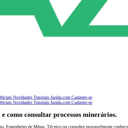
ficiais
Novidades
Tutoriais
Jazida.com
Cadastre-se
ficiais
Novidades
Tutoriais
Jazida.com
Cadastre-se
e como consultar processos minerários.
logo, Engenheiro de Minas, Técnico ou consultor provavelmente conhec