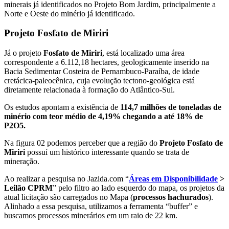
minerais já identificados no Projeto Bom Jardim, principalmente a
Norte e Oeste do minério já identificado.
Projeto Fosfato de Miriri
Já o projeto
Fosfato de Miriri
, está localizado uma área
correspondente a 6.112,18 hectares, geologicamente inserido na
Bacia Sedimentar Costeira de Pernambuco-Paraíba, de idade
cretácica-paleocênica, cuja evolução tectono-geológica está
diretamente relacionada à formação do Atlântico-Sul.
Os estudos apontam a existência de
114,7 milhões de toneladas de
minério com teor médio de 4,19% chegando a até 18% de
P2O5.
Na figura 02 podemos perceber que a região do
Projeto Fosfato de
Miriri
possuí um histórico interessante quando se trata de
mineração.
Ao realizar a pesquisa no Jazida.com “
Áreas em Disponibilidade
>
Leilão CPRM
” pelo filtro ao lado esquerdo do mapa, os projetos da
atual licitação são carregados no Mapa (
processos hachurados
).
Alinhado a essa pesquisa, utilizamos a ferramenta “buffer” e
buscamos processos minerários em um raio de 22 km.