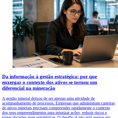
Da informação à gestão estratégica: por que
enxergar o contexto dos ativos se tornou um
diferencial na mineração
A gestão mineral deixou de ser apenas uma atividade de
acompanhamento de processos. Empresas que administram carteiras
de ativos minerais precisam compreender rapidamente o contexto
dos seus empreendimentos para priorizar ações, reduzir riscos e
tomar decisões mais estratégicas. O desafio já não está apenas em