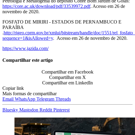
Petrologia e Metalogenia do depósito Cobre Bom Jardim de Goiás:
https://core.ac.uk/download/pdf/33539972.pdf
. Acesso em 26 de
novembro de 2020.
FOSFATO DE MIRIRI - ESTADOS DE PERNAMBUCO E
PARAÍBA
.
http://rigeo.cprm.gov.br/xmlui/bitstream/handle/doc/1551/rel_fosfato_
sequence=1&isAllowed=y
. Acesso em 26 de novembro de 2020.
https://www.jazida.com/
Compartilhar este artigo
Compartilhar em Facebook
Compartilhar em X
Compartilhar em LinkedIn
Copiar link
Mais formas de compartilhar
Email
WhatsApp
Telegram
Threads
Bluesky
Mastodon
Reddit
Pinterest