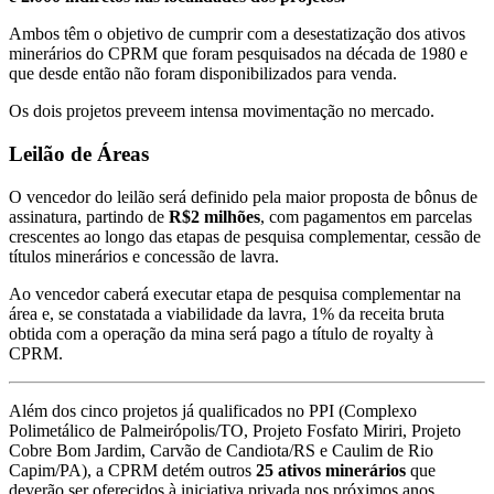
Ambos têm o objetivo de cumprir com a desestatização dos ativos
minerários do CPRM que foram pesquisados na década de 1980 e
que desde então não foram disponibilizados para venda.
Os dois projetos preveem intensa movimentação no mercado.
Leilão de Áreas
O vencedor do leilão será definido pela maior proposta de bônus de
assinatura, partindo de
R$2 milhões
, com pagamentos em parcelas
crescentes ao longo das etapas de pesquisa complementar, cessão de
títulos minerários e concessão de lavra.
Ao vencedor caberá executar etapa de pesquisa complementar na
área e, se constatada a viabilidade da lavra, 1% da receita bruta
obtida com a operação da mina será pago a título de royalty à
CPRM.
Além dos cinco projetos já qualificados no PPI (Complexo
Polimetálico de Palmeirópolis/TO, Projeto Fosfato Miriri, Projeto
Cobre Bom Jardim, Carvão de Candiota/RS e Caulim de Rio
Capim/PA), a CPRM detém outros
25 ativos minerários
que
deverão ser oferecidos à iniciativa privada nos próximos anos.