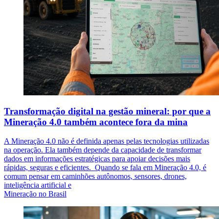
Transformação digital na gestão mineral: por que a
Mineração 4.0 também acontece fora da mina
A Mineração 4.0 não é definida apenas pelas tecnologias utilizadas
na operação. Ela também depende da capacidade de transformar
dados em informações estratégicas para apoiar decisões mais
rápidas, seguras e eficientes. Quando se fala em Mineração 4.0, é
comum pensar em caminhões autônomos, sensores, drones,
inteligência artificial e
Mineração no Brasil