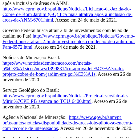
após a inclusão de áreas da ANM.
http://www.cprm.gov.br/publique/Noticias/Licitacao-da-Jazida-de-
Cobre-de-Bom-Jardim-(GO)-fica-mais-atrativa-apos-a-inclusao-de-
areas-da-ANM-6701.html
. Acesso em 24 de maio de 2021.
Governo Federal busca atrair 2 bi de investimentos com leilão de
caulim no Pará.
http://www.cprm.gov.br/publique/Noticias/Governo-
Federal-busca-atrair-2-bi-de-investimentos-com-leilao-de-caulim-no-
Para-6572.html
. Acesso em 24 de maio de 2021.
Notícias de Mineração Brasil:
https://www.noticiasdemineracao.com/metais-
b%C3%A1sicos/news/1399831/tcu-aprova-leil%C3%A3o-do-
projeto-cobre-de-bom-jardim-em-goi%C3%A1s
. Acesso em 26 de
novembro de 2020.
Serviço Geológico do Brasil:
http://www.cprm.gov.br/publique/Noticias/Projeto-de-fosfato-de-
Miriri%7CPE-PB-avanca-no-TCU-6400.html
. Acesso em 26 de
novembro de 2020.
Agência Nacional de Mineração:
https://www.gov.br/anm/pt-
br/assuntos/noticias/disponibilidade-de-areas-lote-piloto-se-encerra-
com-recorde-de-interessados
. Acesso em 26 de novembro de 2020.