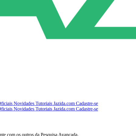
ficiais
Novidades
Tutoriais
Jazida.com
Cadastre-se
ficiais
Novidades
Tutoriais
Jazida.com
Cadastre-se
amente com os outros da Pesquisa Avançada.