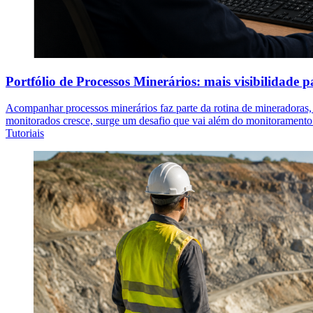
Portfólio de Processos Minerários: mais visibilidade p
Acompanhar processos minerários faz parte da rotina de mineradoras, 
monitorados cresce, surge um desafio que vai além do monitoramento
Tutoriais