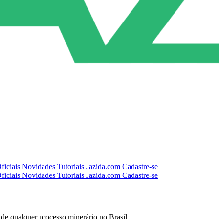
ficiais
Novidades
Tutoriais
Jazida.com
Cadastre-se
ficiais
Novidades
Tutoriais
Jazida.com
Cadastre-se
 de qualquer processo minerário no Brasil.