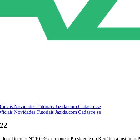
ficiais
Novidades
Tutoriais
Jazida.com
Cadastre-se
ficiais
Novidades
Tutoriais
Jazida.com
Cadastre-se
022
icado o Decreto Nº 10.966, em que o Presidente da República institui