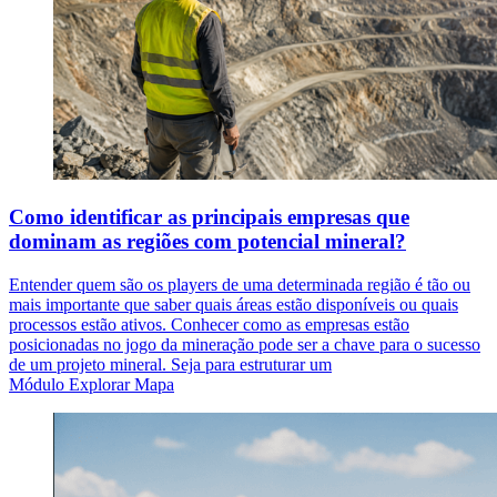
Como identificar as principais empresas que
dominam as regiões com potencial mineral?
Entender quem são os players de uma determinada região é tão ou
mais importante que saber quais áreas estão disponíveis ou quais
processos estão ativos. Conhecer como as empresas estão
posicionadas no jogo da mineração pode ser a chave para o sucesso
de um projeto mineral. Seja para estruturar um
Módulo Explorar Mapa