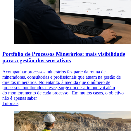
Portfólio de Processos Minerários: mais visibilidade
para a gestão dos seus ativos
Acompanhar processos minerários faz parte da rotina de
mineradoras, consultorias e profissionais que atuam na gestão de
direitos minerários. No entanto, à medida que o número de
processos monitorados cresce, surge um desafio que vai além
do monitoramento de cada processo. Em muitos casos, o objetivo
não é apenas saber
Tutoriais