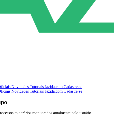
ficiais
Novidades
Tutoriais
Jazida.com
Cadastre-se
ficiais
Novidades
Tutoriais
Jazida.com
Cadastre-se
upo
rocessos minerários monitorados atualmente pelo usuário.