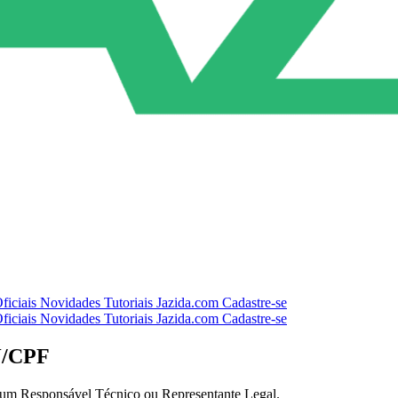
ficiais
Novidades
Tutoriais
Jazida.com
Cadastre-se
ficiais
Novidades
Tutoriais
Jazida.com
Cadastre-se
J/CPF
e um Responsável Técnico ou Representante Legal.