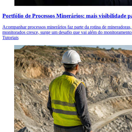
Portfólio de Processos Minerários: mais visibilidade p
Acompanhar processos minerários faz parte da rotina de mineradoras, 
monitorados cresce, surge um desafio que vai além do monitoramento
Tutoriais