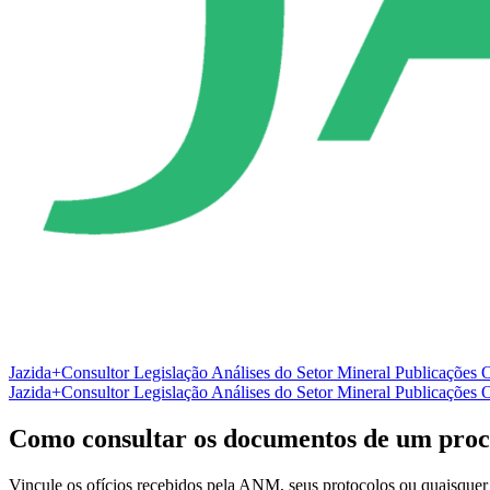
Jazida+Consultor
Legislação
Análises do Setor Mineral
Publicações O
Jazida+Consultor
Legislação
Análises do Setor Mineral
Publicações O
Como consultar os documentos de um proce
Vincule os ofícios recebidos pela ANM, seus protocolos ou quaisque