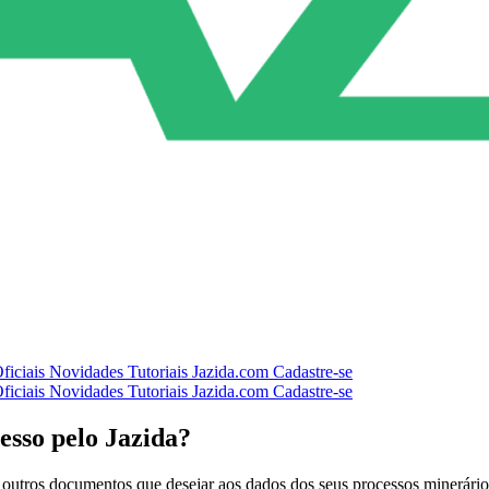
ficiais
Novidades
Tutoriais
Jazida.com
Cadastre-se
ficiais
Novidades
Tutoriais
Jazida.com
Cadastre-se
sso pelo Jazida?
r outros documentos que desejar aos dados dos seus processos minerár