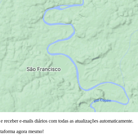
 receber e-mails diários com todas as atualizações automaticamente.
plataforma agora mesmo!