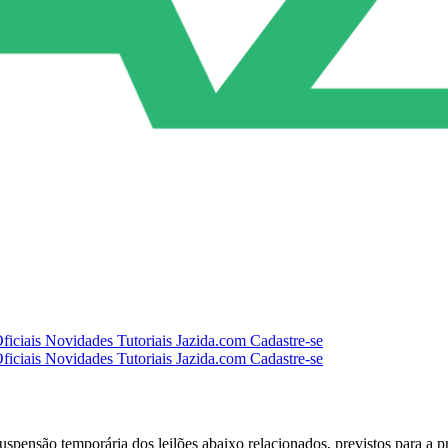
ficiais
Novidades
Tutoriais
Jazida.com
Cadastre-se
ficiais
Novidades
Tutoriais
Jazida.com
Cadastre-se
ensão temporária dos leilões abaixo relacionados, previstos para a p